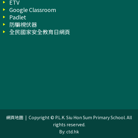
ETV
Google Classroom
Padlet
防騙視伏器
全民國家安全教育日網頁
網頁地圖
| Copyright © P.L.K. Siu Hon Sum Primary School. All
rights reserved.
By: ctd.hk