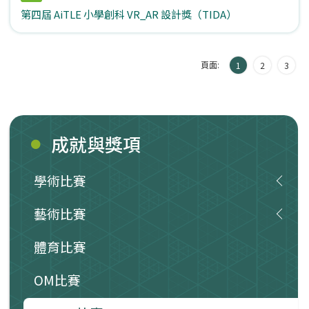
第四屆 AiTLE 小學創科 VR_AR 設計獎（TIDA）
頁面:
1
2
3
成就與獎項
學術比賽
藝術比賽
體育比賽
OM比賽