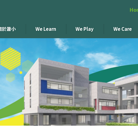
Ho
關於蕭小
We Learn
We Play
We Care