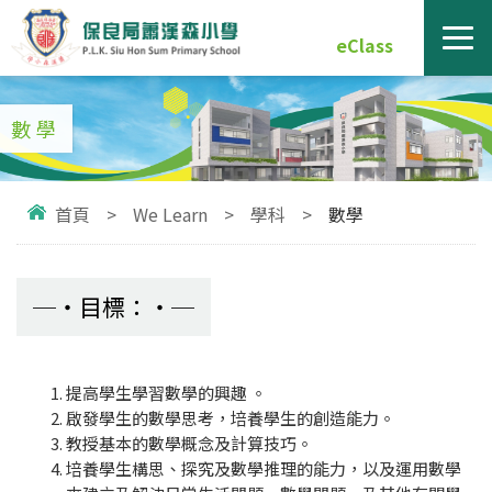
eClass
數學
首頁
>
We Learn
>
學科
>
數學
目標：
提高學生學習數學的興趣 。
啟發學生的數學思考，培養學生的創造能力。
教授基本的數學概念及計算技巧。
培養學生構思、探究及數學推理的能力，以及運用數學