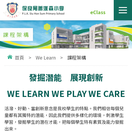
eClass
課程架構
首頁
>
We Learn
>
課程架構
發掘潛能 展現創新
WE LEA
RN WE PL
AY WE CARE
活潑、好動、富創新意念是我校學生的特點。我們相信每個兒
童都有其獨特的潛能，因此我們提供多樣化的環境，刺激學生
學習，發掘學生的潛在才能，把每個學生特有素質及能力發掘
出來。