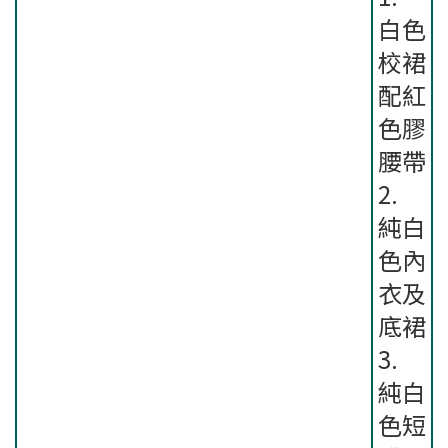
白色
校裙
配紅
色膠
腰帶
2.
純白
色內
衣及
底裙
3.
純白
色短