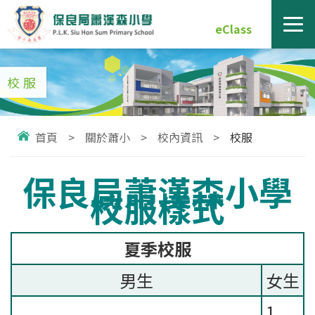
eClass
校服
首頁
>
關於蕭小
>
校內資訊
>
校服
保良局蕭漢森小學
校服樣式
夏季校服
男生
女生
1.