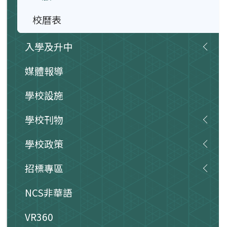
校曆表
入學及升中
媒體報導
學校設施
學校刊物
學校政策
招標專區
NCS非華語
VR360