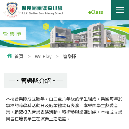
eClass
管樂隊
首頁
>
We Play
>
管樂隊
管樂隊介紹
本校管樂隊成立數年，由二至六年級的學生組成。樂團每年於
學校的跨學科活動日及結業禮均有表演。本樂團學生熱愛音
樂，踴躍投入音樂表演活動，積極參與樂團訓練，本校成立樂
團旨在培養學生在演奏上之造詣。