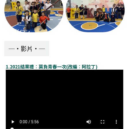
影片
1.2021結業禮︰莫負青春一次(改編︰阿拉丁)