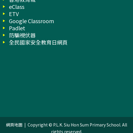
eClass
ETV
Google Classroom
Padlet
防騙視伏器
全民國家安全教育日網頁
網頁地圖
| Copyright © P.L.K. Siu Hon Sum Primary School. All
rights reserved.