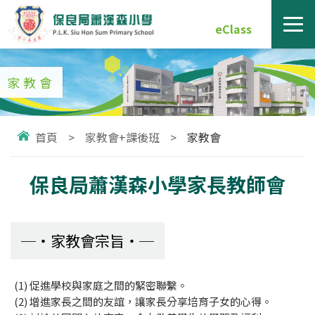
eClass
家教會
首頁
>
家教會+課後班
>
家教會
保良局蕭漢森小學家長教師會
家教會宗旨
(1) 促進學校與家庭之間的緊密聯繫。
(2) 增進家長之間的友誼，讓家長分享培育子女的心得。