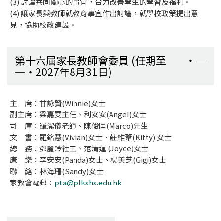
(3) 討論共同關心的事宜，合力改善學生的學習及福利。
(4) 讓家長與教師就教育事宜作出討論，就學校政策提出意
見，協助校政建設。
第十六屆家長教師會委員 (任期至
2027年8月31日)
主 席：甘詠賢(Winnie)女士
副主席：梁嘉雯主任、利安安(Angel)女士
司 庫：羅潔儀老師、陳俊匡(Marco)先生
文 書：羅銘慧(Vivian)女士、莊維葦(Kitty) 女士
總 務：鄧麗玲社工、范清蓮 (Joyce)女士
康 樂：李安安(Panda)女士、楊美芝(Gigi)女士
聯 絡：林海珊(Sandy)女士
家教會電郵：
pta@plkshs.edu.hk