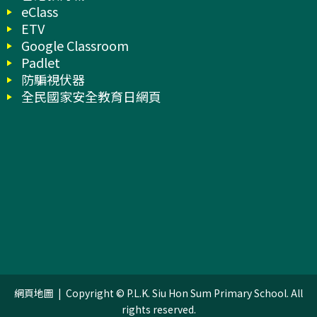
eClass
ETV
Google Classroom
Padlet
防騙視伏器
全民國家安全教育日網頁
網頁地圖
| Copyright © P.L.K. Siu Hon Sum Primary School. All
rights reserved.