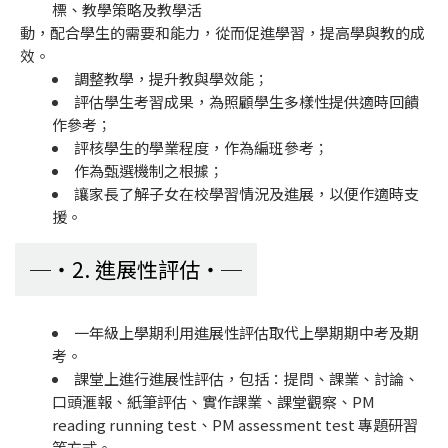
標、教學策略及教學活
動，配合學生的需要和能力，從而促進學習，提高學與教的成
效。
調整教學，提升教與學效能；
評估學生考習成果，為照顧學生多樣性提供適時回饋
作參考；
評核學生的學業程度，作為編班參考；
作為甄選機制之根據；
讓家長了解子女在校學習情況及進展，以便作適時支
援。
2. 進展性評估
一年級上學期利用進展性評估取代上學期期中考及期
考。
課堂上進行進展性評估，包括：提問、課業、討論、
口頭滙報、紙筆評估、實作課業、課堂觀察、PM
reading running test、PM assessment test 專題研習
等方式。