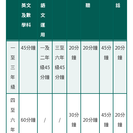
英文
語
聽
話
及數
文
學科
運
用
一
45分鐘
一及
三至
20分
20分鐘
45分
20分
至
二年
六年
鐘
鐘
鐘
三
級45
級45
年
分鐘
分鐘
級
四
至
30分
45分
20分
六
60分鐘
/
/
20分鐘
鐘
鐘
鐘
年