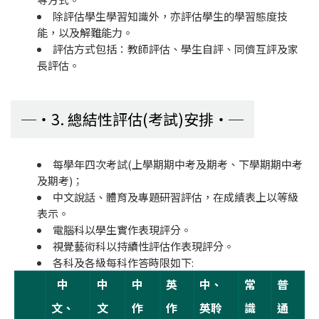
除評估學生學習知識外，亦評估學生的學習態度技
能，以及解難能力。
評估方式包括：教師評估、學生自評、同儕互評及家
長評估。
3. 總結性評估(考試)安排
每學年四次考試(上學期期中考及期考、下學期期中考
及期考)；
中文說話、體育及專題研習評估，在成績表上以等級
表示。
電腦科以學生實作表現評分。
視覺藝術科以持續性評估作表現評分。
各科及各級每科作答時限如下:
中
中
中
英
中、
常
普
文、
文
作
作
英聆
識
通