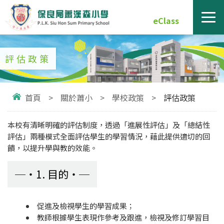
eClass
評估政策
首頁
>
關於蕭小
>
學校政策
>
評估政策
本校有清晰明確的評估制度，透過「進展性評估」及「總結性
評估」兩種模式全面評估學生的學習情況，藉此提供適切的回
饋，以提升學與教的效能。
1. 目的
促進及檢視學生的學習成果；
教師根據學生表現作參考及跟進，檢視及修訂學習目