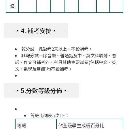
級
4. 補考安排
報分試—凡缺考2天以上，不設補考。
非報分試—除音樂、普通話及中、英文科聆聽、會
話、作文可補考外，科目其他主要試卷(包括中文、英
文、數學及常識)均不設補考。
5.分數等級分佈
等級比例表示如下：
等級
佔全級學生成績百分比