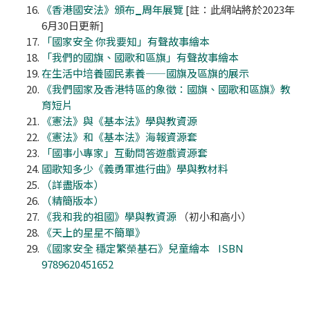
《香港國安法》頒布
_
周年展覽
[註：此網站將於2023年
6月30日更新]
「國家安全 你我要知」有聲故事繪本
「我們的國旗、國歌和區旗」有聲故事繪本
在生活中培養國民素養——國旗及區旗的展示
《我們國家及香港特區的象徵：國旗、國歌和區旗》教
育短片
《憲法》與《基本法》學與教資源
《憲法》和《基本法》海報資源套
「國事小專家」互動問答遊戲資源套
國歌知多少《義勇軍進行曲》學與教材料
（詳盡版本）
（精簡版本）
《我和我的祖國》學與教資源
（初小和高小）
《天上的星星不簡單》
《國家安全 穩定繁榮基石》兒童繪本
ISBN
9789620451652