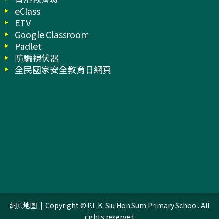
eClass
ETV
Google Classroom
Padlet
防騙視伏器
全民國家安全教育日網頁
網頁地圖
| Copyright © P.L.K. Siu Hon Sum Primary School. All
rights reserved.