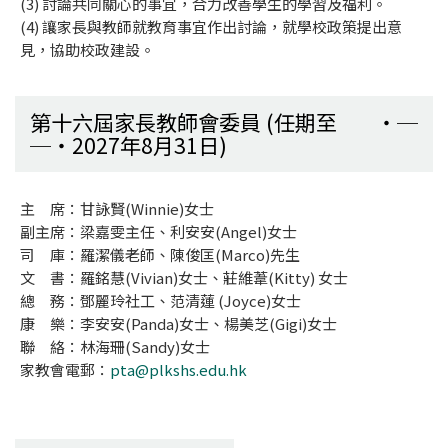
(3) 討論共同關心的事宜，合力改善學生的學習及福利。
(4) 讓家長與教師就教育事宜作出討論，就學校政策提出意
見，協助校政建設。
第十六屆家長教師會委員 (任期至
2027年8月31日)
主 席：甘詠賢(Winnie)女士
副主席：梁嘉雯主任、利安安(Angel)女士
司 庫：羅潔儀老師、陳俊匡(Marco)先生
文 書：羅銘慧(Vivian)女士、莊維葦(Kitty) 女士
總 務：鄧麗玲社工、范清蓮 (Joyce)女士
康 樂：李安安(Panda)女士、楊美芝(Gigi)女士
聯 絡：林海珊(Sandy)女士
家教會電郵：
pta@plkshs.edu.hk