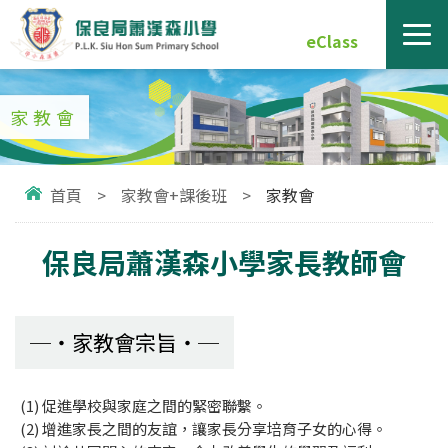
eClass
家教會
首頁
>
家教會+課後班
>
家教會
保良局蕭漢森小學家長教師會
家教會宗旨
(1) 促進學校與家庭之間的緊密聯繫。
(2) 增進家長之間的友誼，讓家長分享培育子女的心得。