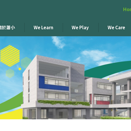
Ho
關於蕭小
We Learn
We Play
We Care