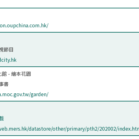
tion.oupchina.com.hk/
視節目
city.hk
館 - 繪本花園
事書
en.moc.gov.tw/garden/
戲
web.mers.hk/datastore/other/primary/pth2/202002/index.ht