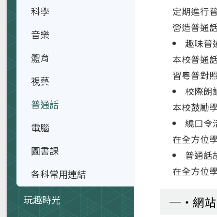
科學
定期進行
營造普通
音樂
趣味普
體育
本校普通
習粵普對
視藝
校際朗
普通話
本校鼓勵
繞口令
電腦
在全方位
圖書課
普通話
在全方位
各科常用連結
玩趣時光
網站