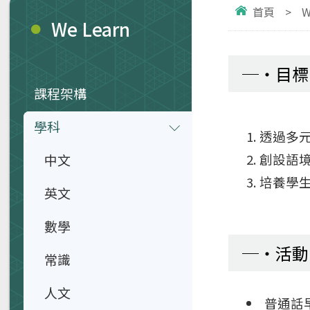
首頁
>
W
We Learn
目標
課程架構
學科
透過多
中文
創設語
培養學
英文
數學
活動
常識
人文
普通話