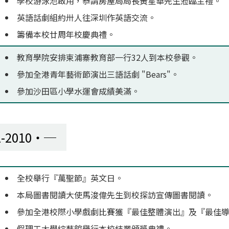
學校游泳池啟用，恭請房屋局局長黃星華先生蒞臨主禮。
英語話劇組約卅人往深圳作英語交流。
籌備本校廿周年校慶典禮。
教育學院安排柬浦寨教育部一行32人到本校參觀。
參加全港青年藝術節演出三語話劇 "Bears"。
參加沙田區小學水運會成績美滿。
1-2010
全校舉行『萬聖節』英文日。
本局圖書閱讀大使馬浚偉先生到校探訪宣傳圖書閱讀。
參加全港校際小學戲劇比賽獲『最佳整體演出』及『最佳
假理工大學綜藝館舉行本校結業頒獎典禮。