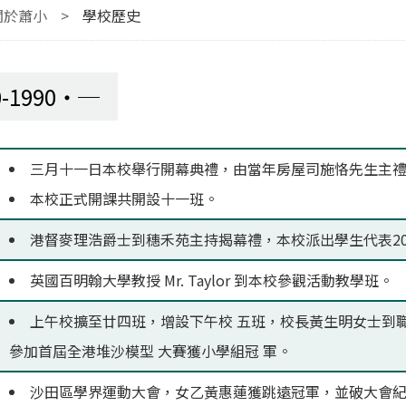
關於蕭小
>
學校歷史
0-1990
三月十一日本校舉行開幕典禮，由當年房屋司施恪先生主
本校正式開課共開設十一班。
港督麥理浩爵士到穗禾苑主持揭幕禮，本校派出學生代表2
英國百明翰大學教授 Mr. Taylor 到本校參觀活動教學班。
上午校擴至廿四班，增設下午校 五班，校長黃生明女士到
參加首屆全港堆沙模型 大賽獲小學組冠 軍。
沙田區學界運動大會，女乙黃惠蓮獲跳遠冠軍，並破大會