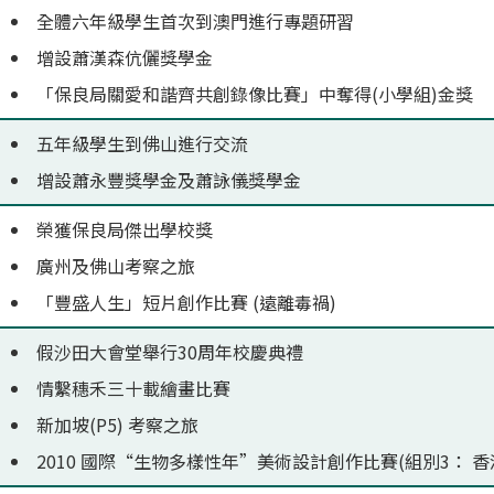
全體六年級學生首次到澳門進行專題研習
增設蕭漢森伉儷獎學金
「保良局關愛和諧齊共創錄像比賽」中奪得(小學組)金獎
五年級學生到佛山進行交流
增設蕭永豐獎學金及蕭詠儀獎學金
榮獲保良局傑出學校獎
廣州及佛山考察之旅
「豐盛人生」短片創作比賽 (遠離毒禍)
假沙田大會堂舉行30周年校慶典禮
情繫穗禾三十載繪畫比賽
新加坡(P5) 考察之旅
2010 國際“生物多樣性年”美術設計創作比賽(組別3： 