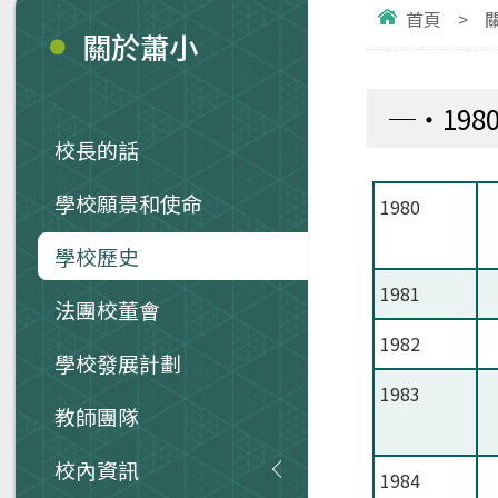
首頁
>
關於蕭小
198
校長的話
學校願景和使命
1980
學校歷史
1981
法團校董會
1982
學校發展計劃
1983
教師團隊
校內資訊
1984