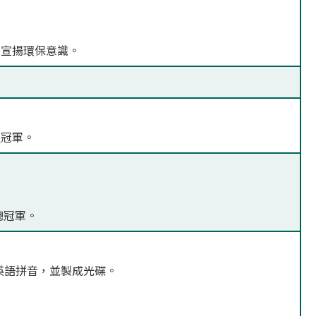
，宣揚環保意識。
組冠軍。
總冠軍。
學生英語拼音，並製成光碟。