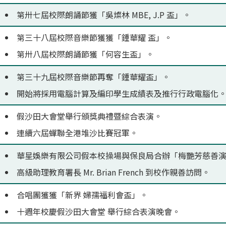
第卅七屆校際朗誦節獲「吳燦林 MBE, J.P 盃」。
第三十八屆校際音樂節獲獲「鍾華耀 盃」。
第卅八屆校際朗誦節獲「何容生盃」。
第三十九屆校際音樂節再奪「鍾華耀盃」。
開始將採用電腦計算及編印學生成績表及推行行政電腦化
假沙田大會堂舉行頒獎典禮暨綜合表演。
連續六屆蟬聯全港堆沙比賽冠軍。
華星娛樂有限公司假本校操場與保良局合辦「梅艷芳慈善
高級助理教育署長 Mr. Brian French 到校作親善訪問。
合唱團獲獲「新界 婦孺福利會盃」。
十週年校慶假沙田大會堂 舉行綜合表演晚會。