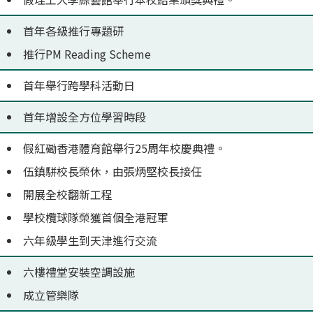
首年各級推行專題研
推行PM Reading Scheme
首年舉行跨學科活動日
首年增設全方位學習時段
假紅磡香港體育館舉行25周年校慶典禮。
伍鎮駢校長榮休，由張炳堅校長接任
開展全校翻新工程
學校欖球隊榮獲首個全港冠軍
六年級學生到天津進行交流
六樓禮堂安裝空調設施
成立管樂隊