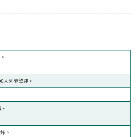
禮。
00人列隊歡迎。
職。
紀錄。