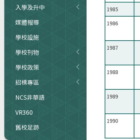
入學及升中
1985
媒體報導
1986
學校設施
1987
學校刊物
學校政策
1988
招標專區
1989
NCS非華語
VR360
1990
舊校足跡