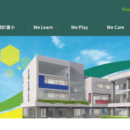
Ho
關於蕭小
We Learn
We Play
We Care