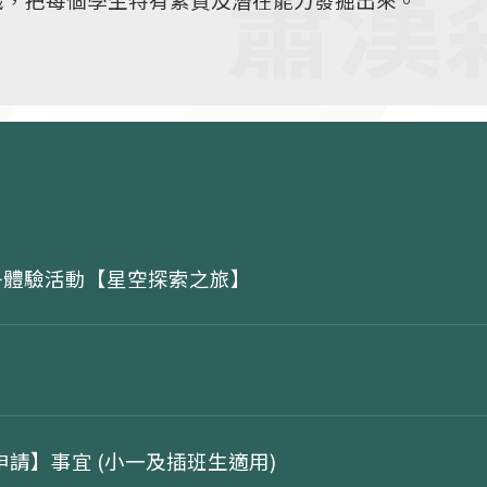
活動、欖球，游泳，足球等多元化學習項目。學生可以
環保校園
中文科校本文化文學課程，學生可透過戲曲、水墨畫、
活動，加深認識中華文學文化，培養高雅氣質，穩扎中
子體驗活動【星空探索之旅】
務申請】事宜 (小一及插班生適用)