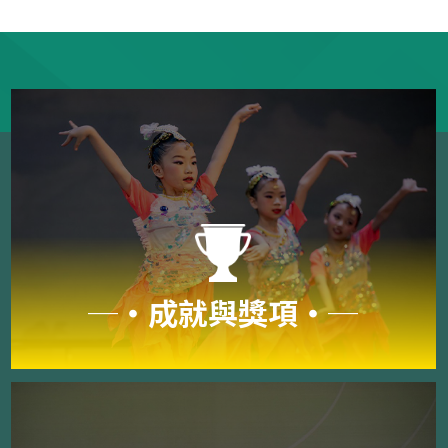
─‧成就與獎項‧─