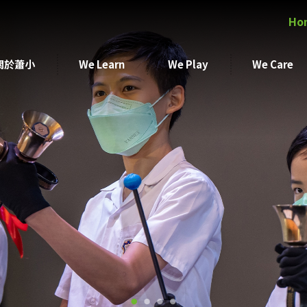
Ho
關於蕭小
We Learn
We Play
We Care