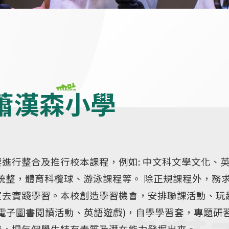
蕭漢森小學
進行整合及推行校本課程，例如: 中文科文學文化、
文科跨科統整，體育科欖球、游泳課程等。 除正規課程外，務
室去實踐學習。本校創造學習機會，安排聯課活動、玩
AR電子圖書閱讀活動、英語遊戲)，自學學習套，專題研
識，把每個學生特有素質及潛在能力發掘出來。