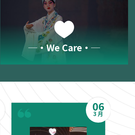
─‧We Care‧─
06
3 月