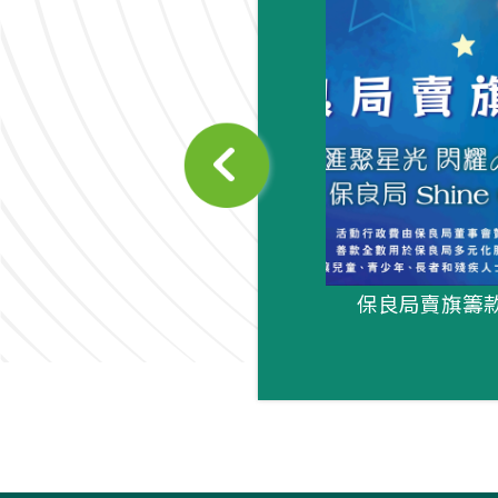
聲 - 第32期
保良局賣旗籌