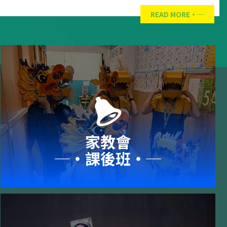
READ MORE
家教會
─‧課後班‧─