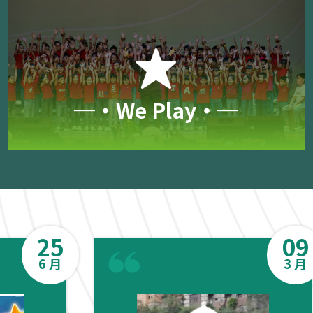
─‧We Play‧─
25
09
6 月
3 月