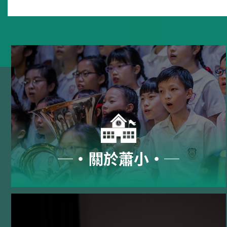
─‧關於蕭小‧─