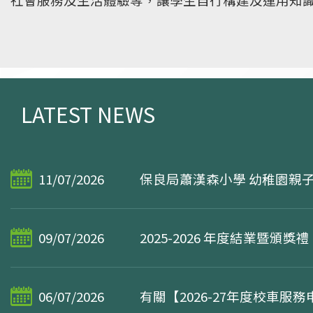
本校致力發展，視覺藝術、話劇、戲曲、創意思維
流
學生支援
參與，發揮好動、活潑、好奇的特性。其中，配合
法、棋藝、中國舞蹈、舞獅、嶺南文化探究等學習
化的根基。
LATEST NEWS
11/07/2026
保良局蕭漢森小學 幼稚園親
09/07/2026
2025-2026 年度結業暨頒獎禮
06/07/2026
有關【2026-27年度校車服