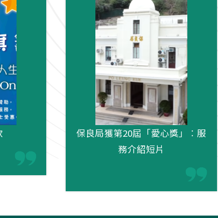
款
保良局獲第20屆「愛心獎」︰服
務介紹短片