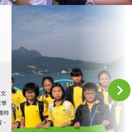
英文
求學
趣時
習、