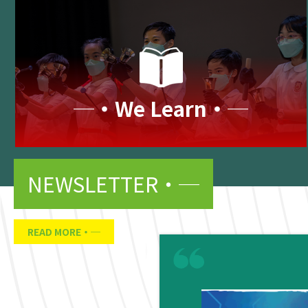
─‧We Learn‧─
NEWSLETTER
READ MORE
05
2 月