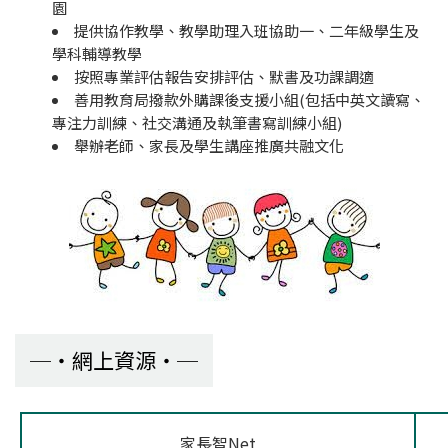
園
提供協作教學、教學助理入班協助一、二年級學生及
學科輔導教學
按照專業評估報告安排評估、默書及功課調適
善用教育局撥款外購課後支援小組(包括中英文讀寫、
專注力訓練、社交溝通及執筆書寫訓練小組)
舉辦老師、家長及學生講座推廣共融文化
網上資源
家長智Net