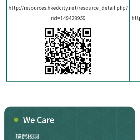
http://resources.hkedcity.net/resource_detail.php?
htt
rid=149429959
We Care
環保校園