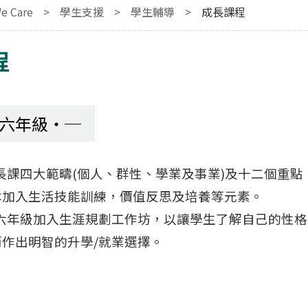
e Care
>
學生支援
>
學生輔導
>
成長課程
程
六年級
長課四大範疇(個人、群性、學業及事業)及十二個重
本加入生活技能訓練，價值反思及培養等元素。
六年級加入生涯規劃工作坊，以讓學生了解自己的性格
作出明智的升學/就業選擇。