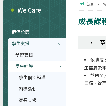
首頁
>
W
We Care
成長課
環保校園
一至
學生支援
學習支援
依據成
學生輔導
生需要為
於四至
學生個別輔導
目標，從而
輔導活動
家長支援