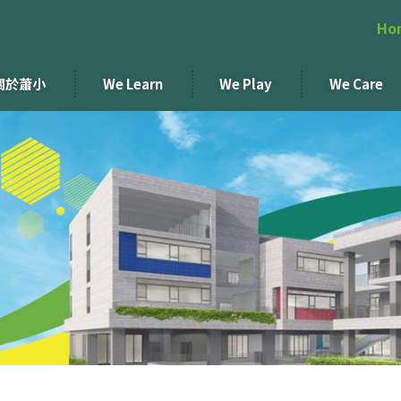
Ho
關於蕭小
We Learn
We Play
We Care