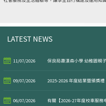
本校致力發展，視覺藝術、話劇、戲曲、創意思維
會
境外交流
參與，發揮好動、活潑、好奇的特性。其中，配合
法、棋藝、中國舞蹈、舞獅、嶺南文化探究等學習
化的根基。
LATEST NEWS
11/07/2026
保良局蕭漢森小學 幼稚園親
09/07/2026
2025-2026 年度結業暨頒獎禮
06/07/2026
有關【2026-27年度校車服