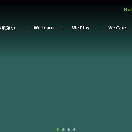
Ho
關於蕭小
We Learn
We Play
We Care