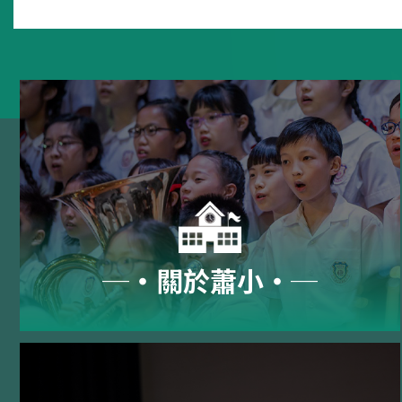
─‧關於蕭小‧─