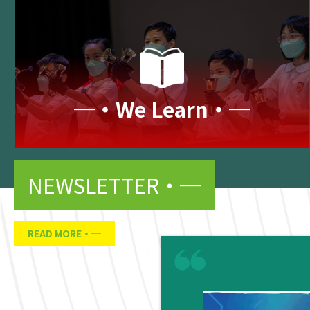
─‧We Learn‧─
NEWSLETTER
READ MORE
05
2 月