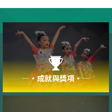
─‧成就與獎項‧─