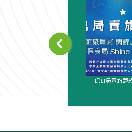
聲 - 第32期
保良局賣旗籌