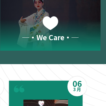
─‧We Care‧─
06
3 月