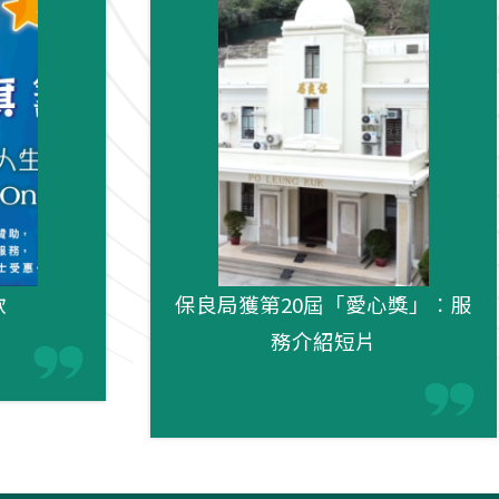
款
保良局獲第20屆「愛心獎」︰服
務介紹短片