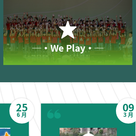
─‧We Play‧─
25
09
6 月
3 月