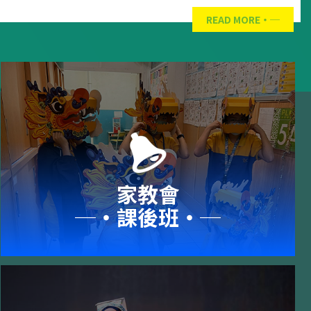
READ MORE
家教會
─‧課後班‧─