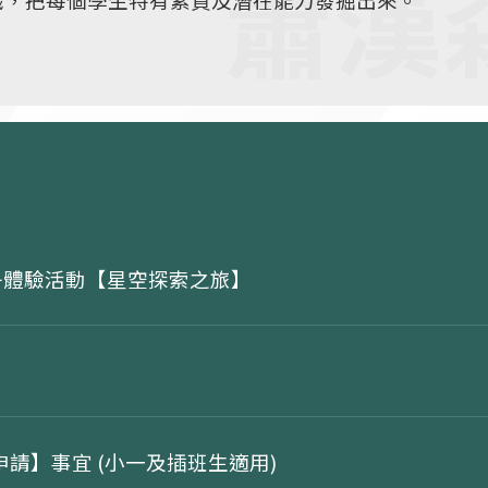
活動、欖球，游泳，足球等多元化學習項目。學生可以
學生支援
中文科校本文化文學課程，學生可透過戲曲、水墨畫、
活動，加深認識中華文學文化，培養高雅氣質，穩扎中
子體驗活動【星空探索之旅】
務申請】事宜 (小一及插班生適用)