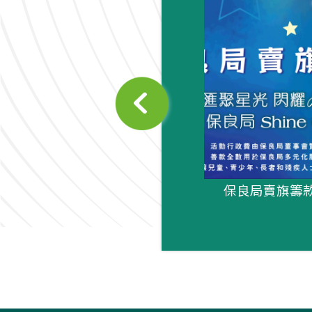
聲 - 第32期
保良局賣旗籌