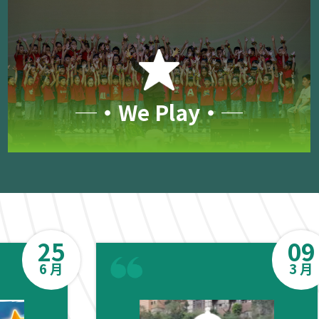
─‧We Play‧─
25
09
6 月
3 月