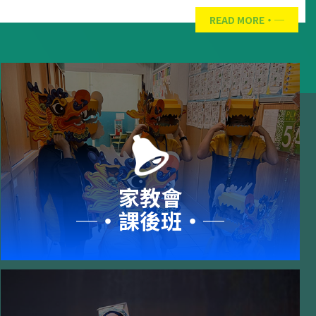
READ MORE
家教會
─‧課後班‧─