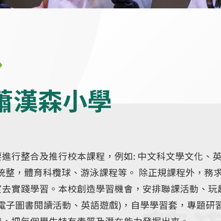
蕭漢森小學
進行整合及推行校本課程，例如: 中文科文學文化、
文科跨科統整，體育科欖球、游泳課程等。 除正規課程外，務
室去實踐學習。本校創造學習機會，安排聯課活動、玩
AR電子圖書閱讀活動、英語遊戲)，自學學習套，專題研
識，把每個學生特有素質及潛在能力發掘出來。