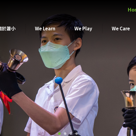
Ho
關於蕭小
We Learn
We Play
We Care