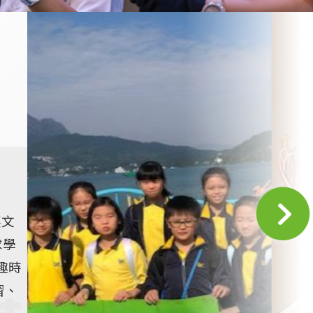
英文
求學
趣時
習、