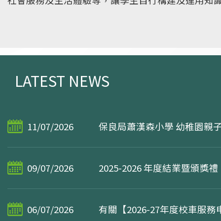
本校致力發展，視覺藝術、話劇、戲曲、創意思維
流
學生支援
參與，發揮好動、活潑、好奇的特性。其中，配合
法、棋藝、中國舞蹈、舞獅、嶺南文化探究等學習
化的根基。
LATEST NEWS
11/07/2026
保良局蕭漢森小學 幼稚園親
09/07/2026
2025-2026 年度結業暨頒獎禮
06/07/2026
有關【2026-27年度校車服