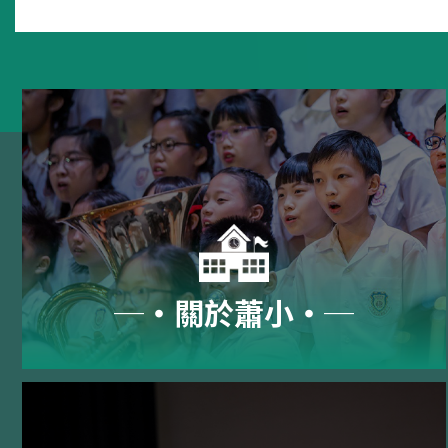
─‧關於蕭小‧─