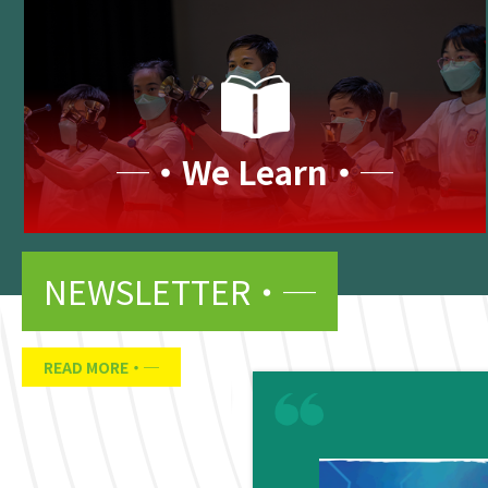
─‧We Learn‧─
NEWSLETTER
READ MORE
05
2 月