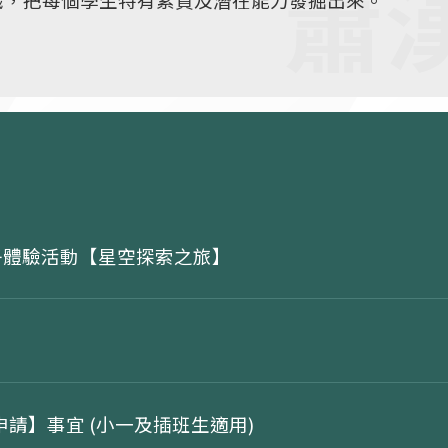
活動、欖球，游泳，足球等多元化學習項目。學生可以
環保校園
中文科校本文化文學課程，學生可透過戲曲、水墨畫、
活動，加深認識中華文學文化，培養高雅氣質，穩扎中
子體驗活動【星空探索之旅】
務申請】事宜 (小一及插班生適用)