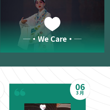
─‧We Care‧─
06
3 月