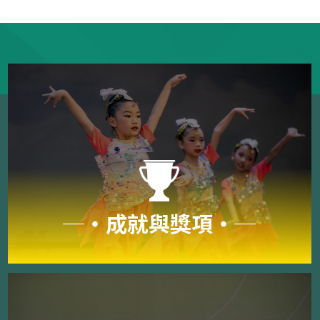
─‧成就與獎項‧─