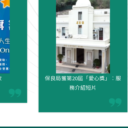
款
保良局獲第20屆「愛心獎」︰服
務介紹短片