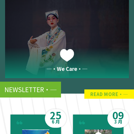
─‧We Care‧─
NEWSLETTER
READ MORE
25
09
6 月
3 月