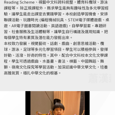
Reading Scheme、視藝中文科跨科統整，體育科欖球、游泳
課程等。 除正規課程外，務求學生能夠有趣味性及多元學習經
驗，讓學生能走出課室去實踐學習。本校創造學習機會，安排
聯課活動、玩趣時光 (編程機械玩具、STEM電子媒體遊戲、桌
遊、AR電子圖書閱讀活動、英語遊戲)，自學學習套，專題研
習、社會服務及生活體驗等，讓學生自行構建及運用知識，把
每個學生特有素質及潛在能力發掘出來。
本校致力發展，視覺藝術、話劇、戲曲、創意思維活動、欖
球，游泳，足球等多元化學習項目。學生可以積極參與，發揮
好動、活潑、好奇的特性。其中，配合中文科校本文化文學課
程，學生可透過戲曲、水墨畫、書法、棋藝、中國舞蹈、舞
獅、嶺南文化探究等學習活動，加深認識中華文學文化，培養
高雅氣質，穩扎中華文化的根基。