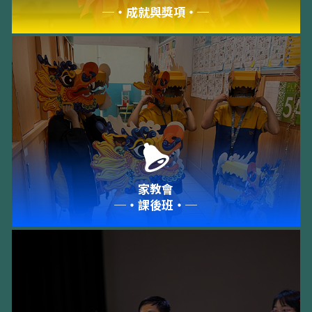
─‧成就與獎項‧─
家教會
─‧課後班‧─