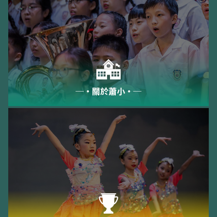
─‧關於蕭小‧─