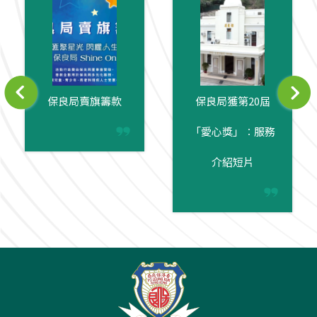
保良局賣旗籌款
保良局獲第20屆
「愛心獎」︰服務
介紹短片