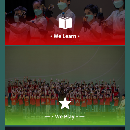
─‧We Learn‧─
─‧We Play‧─