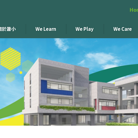
Ho
關於蕭小
We Learn
We Play
We Care