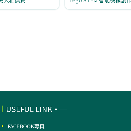
USEFUL LINK
FACEBOOK專頁