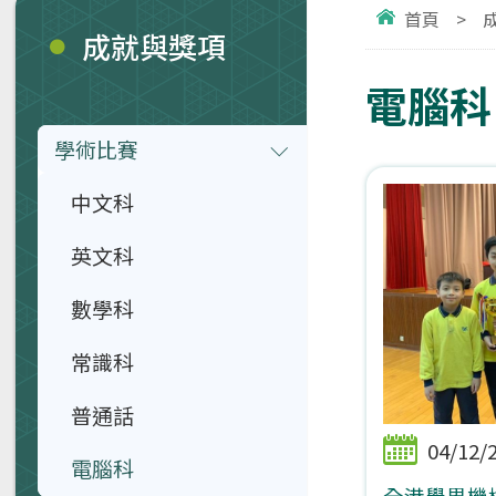
首頁
>
成就與獎項
電腦科
學術比賽
中文科
英文科
數學科
常識科
普通話
04/12/
電腦科
全港學界機