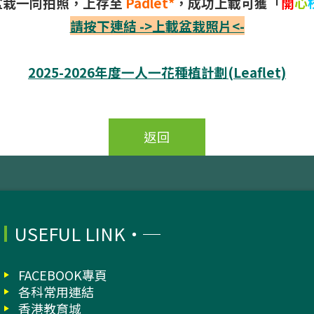
盆栽一同拍照，上存至
Padlet*
，成功上載可獲「
開
心
請按下連結 ->上載盆栽照片<-
2025-2026年度一人一花種植計劃(Leaflet)
返回
USEFUL LINK
FACEBOOK專頁
各科常用連結
香港教育城