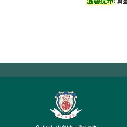
温馨提示
:
與