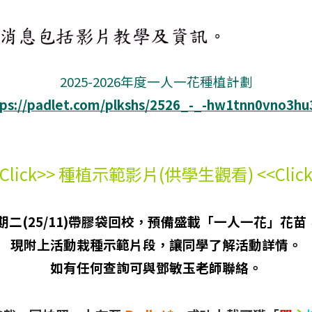
2025-2026年度一人一花種植計劃
tps://padlet.com/plkshs/2526_-_-hw1tnn0vno3hu
Click>> 種植示範影片(供學生觀看) <<Clic
期二(25/11)帶膠袋回校，預備盛載「一人一花」花
現附上活動栽種示範片段，讓同學了解活動詳情。
如有任何查詢可與鄧敏玉老師聯絡。