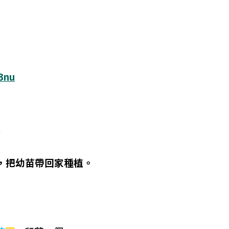
3nu
k
苗，把幼苗帶回家種植。