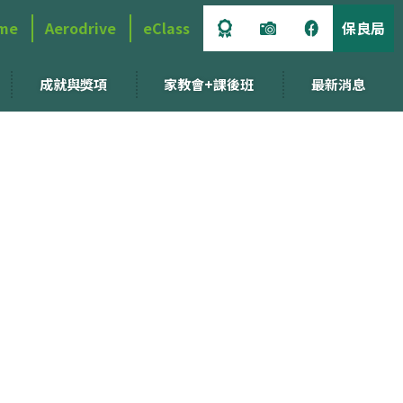
me
Aerodrive
eClass
保良局
成就與獎項
家教會+課後班
最新消息