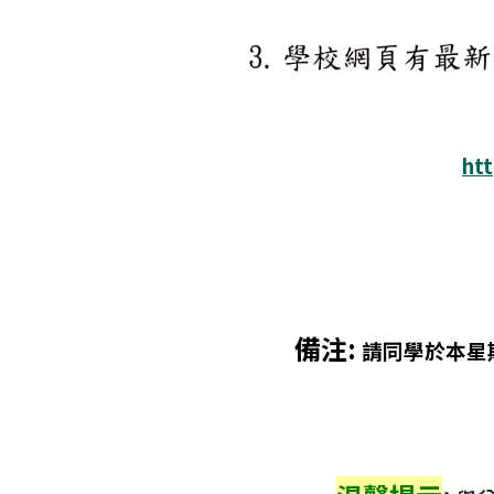
ht
備注
:
請同學於本星