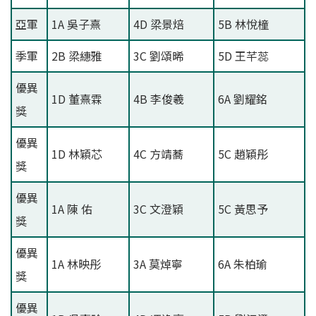
亞軍
1A 吳子熹
4D 梁景焙
5B 林悅橦
季軍
2B 梁繐雅
3C 劉頌晞
5D 王芊蕊
優異
1D 董熹霖
4B 李俊羲
6A 劉耀銘
獎
優異
1D 林穎芯
4C 方靖蕎
5C 趙穎彤
獎
優異
1A 陳 佑
3C 文澄穎
5C 黃思予
獎
優異
1A 林映彤
3A 莫焯寧
6A 朱柏瑜
獎
優異