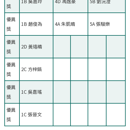
1B 吳嘉玲
4D 馮逸豪
5B 劉沅澄
獎
優異
1B 趙俊為
4A 朱凱晴
5A 張駿樂
獎
優異
2D 黃珞晴
獎
優異
2C 方梓鎬
獎
優異
1C 吳嘉瑤
獎
優異
1C 張晉文
獎