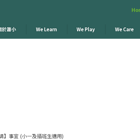
Ho
關於蕭小
We Learn
We Play
We Care
申請】事宜 (小一及插班生適用)