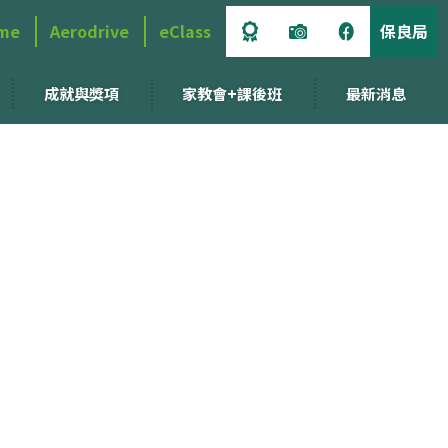
me
Aerodrive
eClass
保良局
成就與獎項
家教會+課後班
最新消息