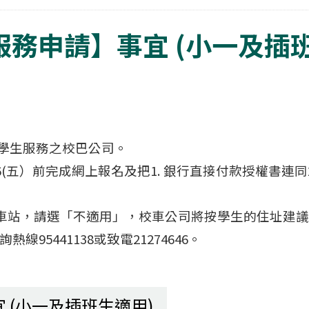
車服務申請】事宜 (小一及插
送學生服務之校巴公司。
2026(五）前完成網上報名及把1. 銀行直接付款授權書
車站，請選「不適用」，校車公司將按學生的住址建
95441138或致電21274646。
宜 (小一及插班生適用)