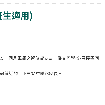
班生適用)
連同2. 一個月車費之留位費支票一併交回學校/直接寄回
議最就近的上下車站並聯絡家長。