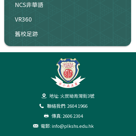
NCS非華語
VR360
舊校足跡
地址: 火炭坳背灣街3號
聯絡我們: 2604 1966
傳真: 2606 2304
電郵:
info@plkshs.edu.hk