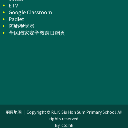
ETV
Google Classroom
Padlet
防騙視伏器
全民國家安全教育日網頁
網頁地圖
| Copyright © P.L.K. Siu Hon Sum Primary School. All
rights reserved.
By: ctd.hk