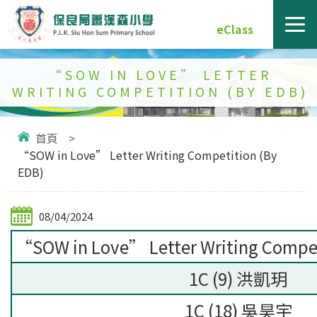
eClass
“SOW IN LOVE” LETTER
WRITING COMPETITION (BY EDB)
首頁
>
“SOW in Love” Letter Writing Competition (By
EDB)
08/04/2024
“SOW in Love” Letter Writing Compet
1C (9) 洪凱玥
1C (18) 吳昊宇