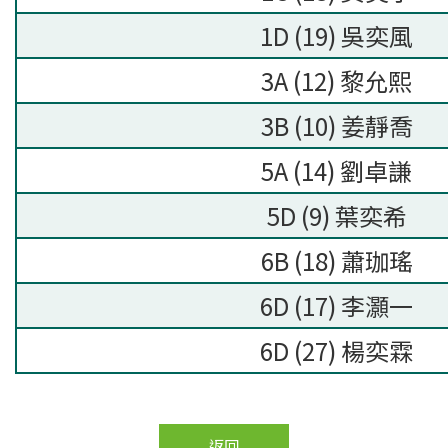
1D (19) 吳奕風
3A (12) 黎允熙
3B (10) 姜靜喬
5A (14) 劉卓謙
5D (9) 葉奕希
6B (18) 蕭珈瑤
6D (17) 李灝一
6D (27) 楊奕霖
返回