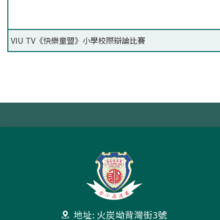
VIU TV《快樂童盟》小學校際辯論比賽
地址: 火炭坳背灣街3號