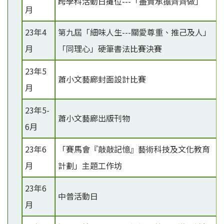
跨學科活動日攤位---「盡責承擔齊齊做」
月
23年4
第九屆「細味人生---關愛尊重、推己及人」
月
「同理心」硬筆書法比賽決賽
23年5
蕭小文藝廊封面設計比賽
月
23年5-
蕭小文藝廊出版刊物
6月
23年6
「賽馬會『敲敲記憶』藝術科技及文化教育
月
計劃」主題工作坊
23年6
中普活動日
月