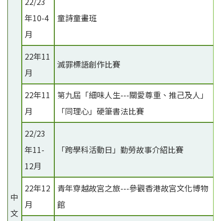
22/23
年10-4
童詩童畫班
月
22年11
滅罪標語創作比賽
月
22年11
第九屆「細味人生---關愛尊重、推己及人」
月
「同理心」硬筆書法比賽
22/23
年11-
「跨學科活動日」勤勞故事介紹比賽
12月
22年12
青年穿越故宮之旅---參觀香港故宮文化博物
中
月
館
文