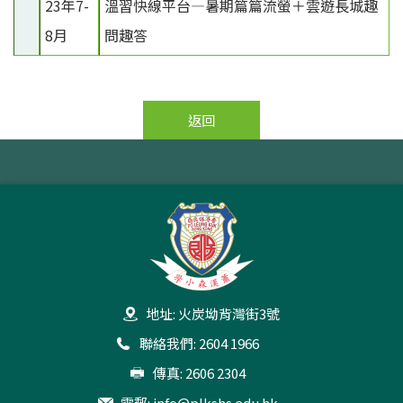
23年7-
溫習快線平台—暑期篇篇流螢＋雲遊長城趣
8月
問趣答
返回
地址: 火炭坳背灣街3號
聯絡我們: 2604 1966
傳真: 2606 2304
電郵:
info@plkshs.edu.hk