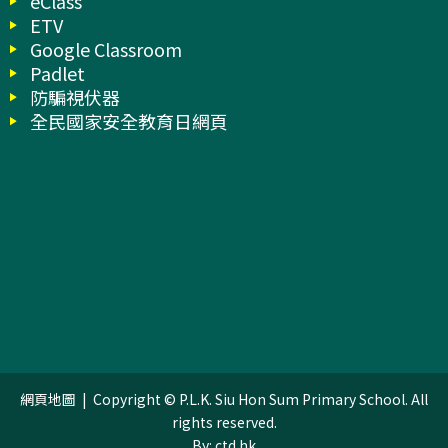
eClass
ETV
Google Classroom
Padlet
防騙視伏器
全民國家安全教育日網頁
網頁地圖
| Copyright © P.L.K. Siu Hon Sum Primary School. All
rights reserved.
By: ctd.hk