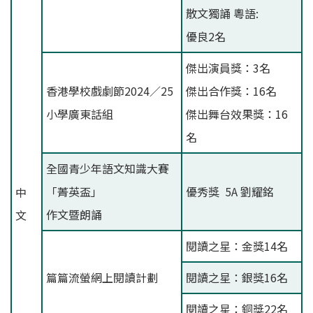
散文獨誦 粵語:
優良2名
傑出演員獎：3名
香港學校戲劇節2024／25
傑出合作獎：16名
小學廣東話組
傑出舞台效果獎：16
名
全國青少年語文知識大賽
「菁英盃」
優秀獎 5A 劉耀銘
中
作文暨朗誦
文
閱讀之星：金獎14名
篇篇流螢網上閱讀計劃
閱讀之星：銀獎16名
閱讀之星：銅獎22名