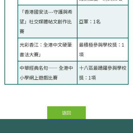
「香港國安法---守護與希
望」社交媒體帖文創作比
亞軍：1名
賽
光彩香江：全港中文硬筆
最積極參與學校獎：1
書法大賽」
項
中華經典名句—— 全港中
十八區最踴躍參與學校
小學網上遊戲比賽
獎：1項
返回