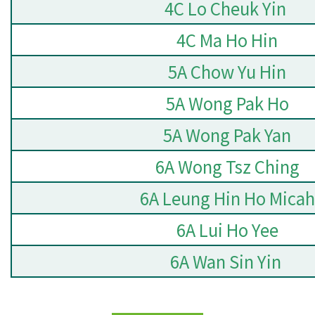
4C Lo Cheuk Yin
4C Ma Ho Hin
5A Chow Yu Hin
5A Wong Pak Ho
5A Wong Pak Yan
6A Wong Tsz Ching
6A Leung Hin Ho Micah
6A Lui Ho Yee
6A Wan Sin Yin