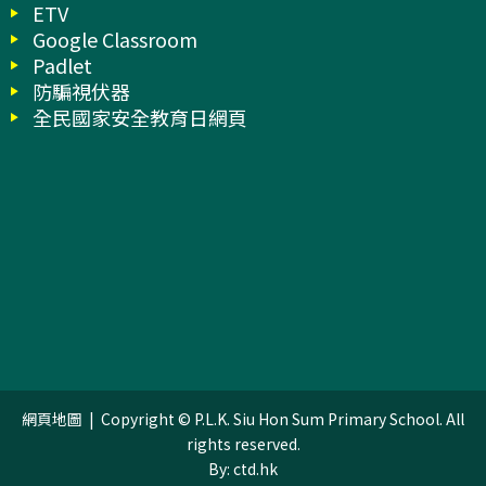
ETV
Google Classroom
Padlet
防騙視伏器
全民國家安全教育日網頁
網頁地圖
| Copyright © P.L.K. Siu Hon Sum Primary School. All
rights reserved.
By: ctd.hk