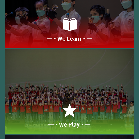
─‧We Learn‧─
─‧We Play‧─