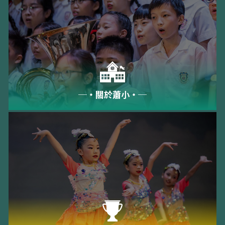
─‧關於蕭小‧─