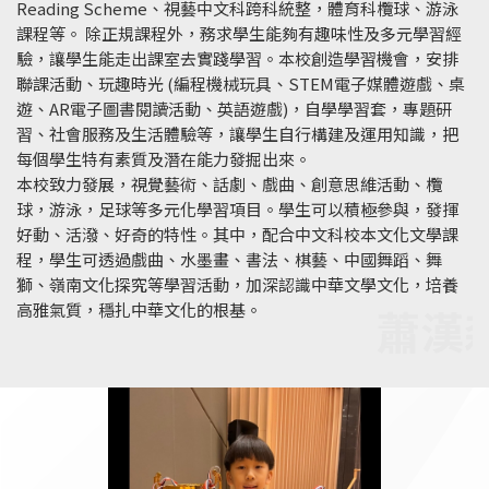
Reading Scheme、視藝中文科跨科統整，體育科欖球、游泳
課程等。 除正規課程外，務求學生能夠有趣味性及多元學習經
驗，讓學生能走出課室去實踐學習。本校創造學習機會，安排
聯課活動、玩趣時光 (編程機械玩具、STEM電子媒體遊戲、桌
遊、AR電子圖書閱讀活動、英語遊戲)，自學學習套，專題研
習、社會服務及生活體驗等，讓學生自行構建及運用知識，把
每個學生特有素質及潛在能力發掘出來。
本校致力發展，視覺藝術、話劇、戲曲、創意思維活動、欖
球，游泳，足球等多元化學習項目。學生可以積極參與，發揮
好動、活潑、好奇的特性。其中，配合中文科校本文化文學課
程，學生可透過戲曲、水墨畫、書法、棋藝、中國舞蹈、舞
獅、嶺南文化探究等學習活動，加深認識中華文學文化，培養
高雅氣質，穩扎中華文化的根基。