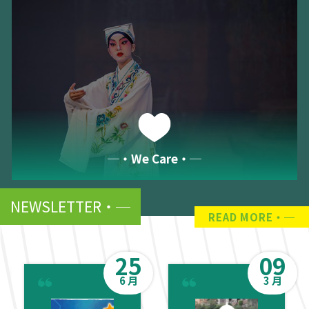
─‧We Care‧─
NEWSLETTER
READ MORE
25
09
6 月
3 月