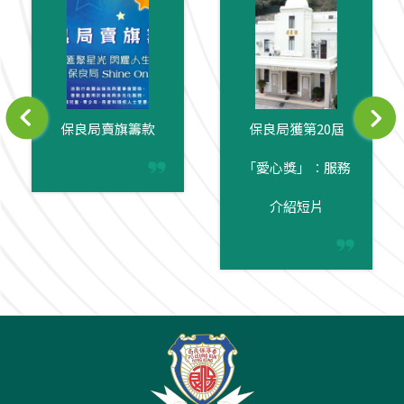
保良局賣旗籌款
保良局獲第20屆
「愛心獎」︰服務
介紹短片