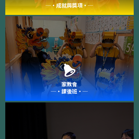
─‧成就與獎項‧─
家教會
─‧課後班‧─