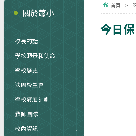
首頁
>
關於蕭小
今日保良
校長的話
學校願景和使命
學校歷史
法團校董會
學校發展計劃
教師團隊
校內資訊