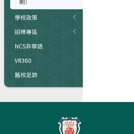
期）
學校政策
招標專區
NCS非華語
VR360
舊校足跡