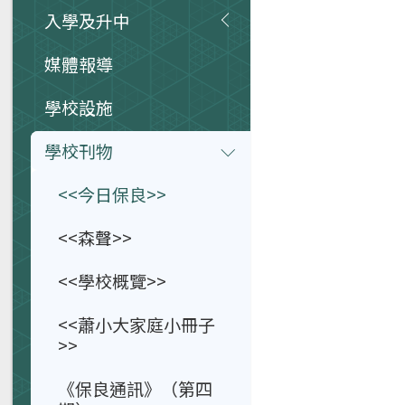
入學及升中
媒體報導
學校設施
學校刊物
<<今日保良>>
<<森聲>>
<<學校概覽>>
<<蕭小大家庭小冊子
>>
《保良通訊》（第四