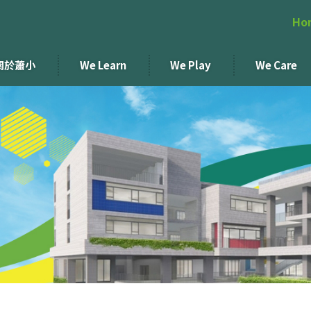
Ho
關於蕭小
We Learn
We Play
We Care