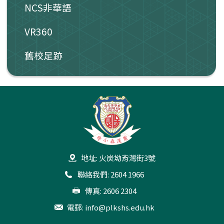
NCS非華語
VR360
舊校足跡
地址: 火炭坳背灣街3號
聯絡我們: 2604 1966
傳真: 2606 2304
電郵:
info@plkshs.edu.hk