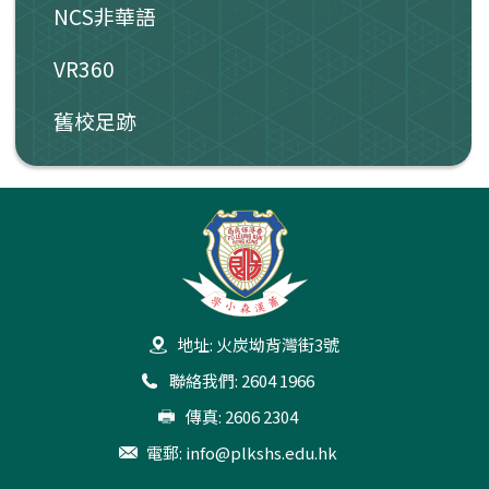
NCS非華語
VR360
舊校足跡
地址: 火炭坳背灣街3號
聯絡我們: 2604 1966
傳真: 2606 2304
電郵:
info@plkshs.edu.hk