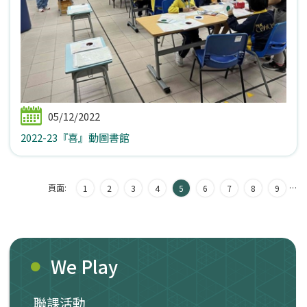
05/12/2022
2022-23『喜』動圖書館
頁面:
…
1
2
3
4
5
6
7
8
9
We Play
聯課活動