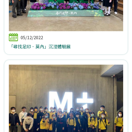
05/12/2022
「尋找足印．莫內」沉浸體驗展