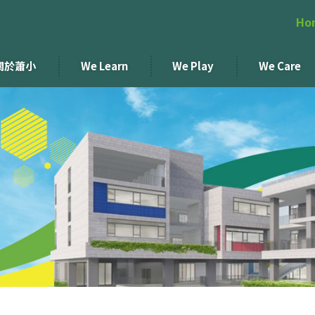
Ho
關於蕭小
We Learn
We Play
We Care