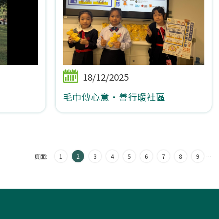
18/12/2025
毛巾傳心意‧善行暖社區
頁面:
1
2
3
4
5
6
7
8
9
…