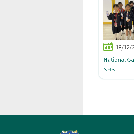
18/12/
National G
SHS