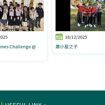
2025
18/12/2025
ames Challenge @
蕭小星之子
USEFUL LINK